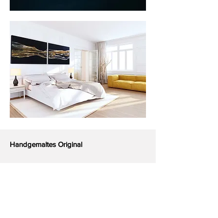
Handgemaltes Original
Künstlerin: Michèle Caspers
Titel: Wind Down II
Jahr: 2018, signiert und datiert auf der
Rückseite
Stil: Abstrakt