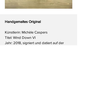
Handgemaltes Original
Künstlerin: Michèle Caspers
Titel: Wind Down VI
Jahr: 2018, signiert und datiert auf der
Rückseite
Stil: Abstrakt
Material: Acryl, MetallPigmente und
auf Leinwand
Farbe: Berry Red/Gold
Größe: 70x90cm
Hinweis: Aufgrund der unterschiedlichen
Monitor-Einstellungen kann es zu
Farbabweichungen kommen.
Pflegehinweis: Bei Bedarf mit einem